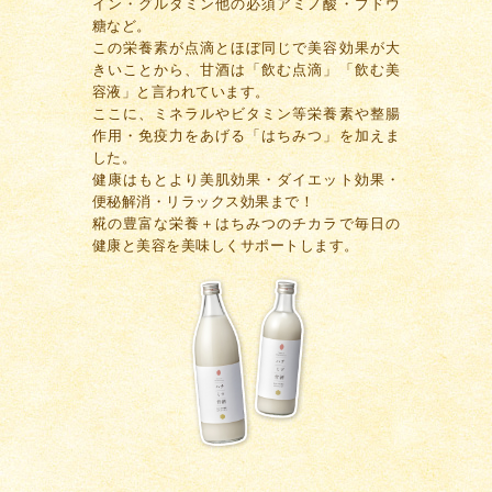
イン・グルタミン他の必須アミノ酸・ブドウ
糖など。
この栄養素が点滴とほぼ同じで美容効果が大
きいことから、甘酒は「飲む点滴」「飲む美
容液」と言われています。
ここに、ミネラルやビタミン等栄養素や整腸
作用・免疫力をあげる「はちみつ」を加えま
した。
健康はもとより美肌効果・ダイエット効果・
便秘解消・リラックス効果まで！
糀の豊富な栄養＋はちみつのチカラで毎日の
健康と美容を美味しくサポートします。