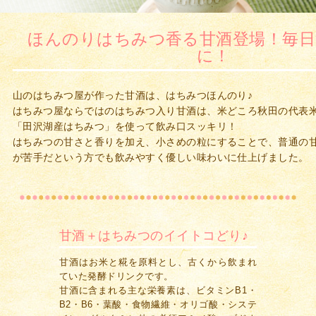
ほんのりはちみつ香る甘酒登場！毎日
に！
山のはちみつ屋が作った甘酒は、はちみつほんのり♪
はちみつ屋ならではのはちみつ入り甘酒は、米どころ秋田の代表
「田沢湖産はちみつ」を使って飲み口スッキリ！
はちみつの甘さと香りを加え、小さめの粒にすることで、普通の
が苦手だという方でも飲みやすく優しい味わいに仕上げました。
甘酒＋はちみつのイイトコどり♪
甘酒はお米と糀を原料とし、古くから飲まれ
ていた発酵ドリンクです。
甘酒に含まれる主な栄養素は、ビタミンB1・
B2・B6・葉酸・食物繊維・オリゴ酸・システ