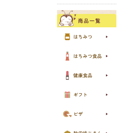
夏の
季節
more
85
国産
世界
小分
はちみつ
はち
はち
はち
はち
おト
はちみつ食品
プロ
ロー
その
おト
健康食品
送料
送料
はち
ジャ
スイ
eギ
ギフト
ピザ