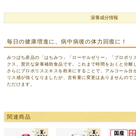
栄養成分情報
とくとく蜜蜂箱
限定はちみつ
 Honey
6シリーズ
純粋はちみつ
の純粋はちみつ
け容器
国産アカシヤはちみつ
国産トチはちみつ
国産 里山の百花蜜
ハンガリー産アカシヤ
アカシヤ
オレンジ
レモン
コーヒー
ラベンダー
ブルーベリー
百花蜜
コムハニー
マヌカハニー
毎日の健康増進に、病中病後の体力回復に！
みつ屋のパンのお供
みつ屋のスイーツ
みつ屋のドリンク
みつ屋のご飯のお供・調味料
クなまとめ買い
はちみつジャム
はちみつソース
はちみつバター
みつどら
焼き菓子
おやつ
はちみつキャンディ
はちみつフルーツ酢
ハチミツ甘酒
ニテコはちみつサイダー
お惣菜
山のはちみつ梅
ご飯のお供
調味料
みつばち産品の「はちみつ」「ローヤルゼリー」「プロポリ
クス。贅沢な栄養補助食品です。これまで時間をおくと分離
さらにプロポリスエキスを粉末にすることで、アルコール分
ポリス
ヤルゼリー
他 健康食品／ドリンク
クなまとめ買い
プロポリスエキス
粒・ソフトカプセル
その他
生ローヤルゼリー
粒・ソフトカプセル
その他
花粉荷
ポーレンパルメットS
ハニーミックス
リス感が強くなりましたが、含有量に変更はありませんので
ただけます。
無料ギフト
込みギフト
みつギフト
ム・ドリンクギフト
ーツギフト
フト
関連商品