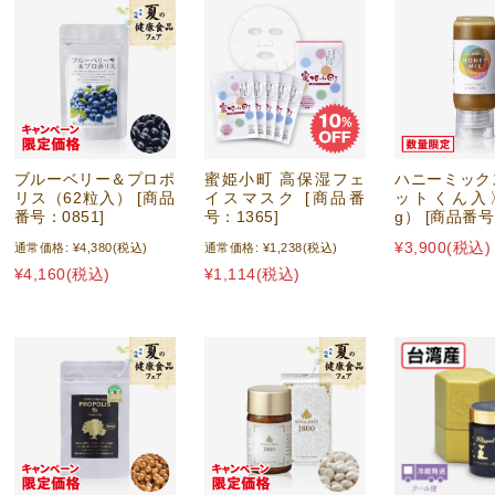
ブルーベリー＆プロポ
蜜姫小町 高保湿フェ
ハニーミック
リス（62粒入） [商品
イスマスク [商品番
ットくん入〉
番号：0851]
号：1365]
g） [商品番号
¥3,900
(税込)
通常価格:
¥4,380
(税込)
通常価格:
¥1,238
(税込)
¥4,160
(税込)
¥1,114
(税込)