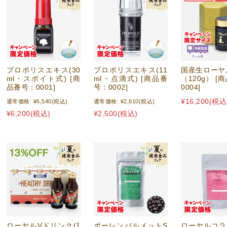
ジナルグッズ
OHERB化粧品シリーズ
・歯磨き・フェイスマスク
ポリスクリーム
箸
袋・手さげ袋
ご購入の方限定
000円
01〜2,000円
01〜5,000円
01〜10,000円
000円以上
プロポリスエキス(30
プロポリスエキス(11
国産生ローヤ
ml・スポイト式) [商
ml・点滴式) [商品番
（120g） [
品番号：0001]
号：0002]
0004]
のお供に
のお供に
に
つのお供に
ティのお供に
¥16,200
(税込
通常価格:
¥6,540
(税込)
通常価格:
¥2,610
(税込)
¥6,200
(税込)
¥2,500
(税込)
し商品
宅商品
ト商品
ギフト商品
ト商品
ローヤルVドリンク(1
ポーレンパルメットS
ローヤルコラ