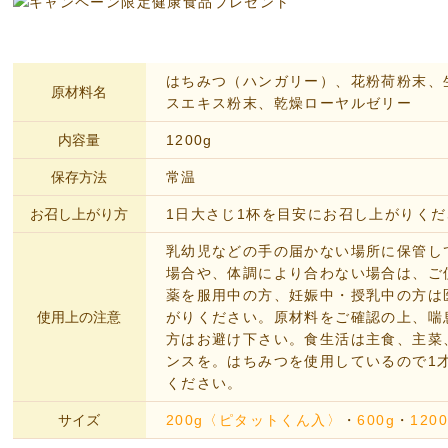
はちみつ（ハンガリー）、花粉荷粉末、
原材料名
スエキス粉末、乾燥ローヤルゼリー
内容量
1200g
保存方法
常温
お召し上がり方
1日大さじ1杯を目安にお召し上がりく
乳幼児などの手の届かない場所に保管し
場合や、体調により合わない場合は、ご
薬を服用中の方、妊娠中・授乳中の方は
使用上の注意
がりください。原材料をご確認の上、喘
方はお避け下さい。食生活は主食、主菜
ンスを。はちみつを使用しているので1
ください。
サイズ
200g〈ピタットくん入〉
・
600g
・
120