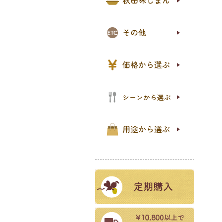
秋田味じまん
オリ
PR
石鹸
プロ
天削
レジ
新規
その他
〜1,
1,0
2,0
5,0
10,
価格から選ぶ
パン
ご飯
食事
おや
パー
シーンから選ぶ
お試
ご自
ギフ
プチ
セッ
用途から選ぶ