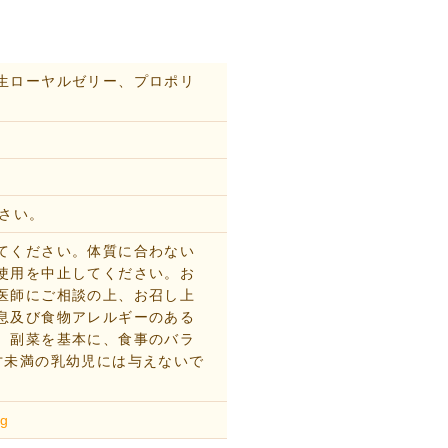
生ローヤルゼリー、プロポリ
ださい。
てください。体質に合わない
使用を中止してください。お
医師にご相談の上、お召し上
息及び食物アレルギーのある
、副菜を基本に、食事のバラ
才未満の乳幼児には与えないで
0g