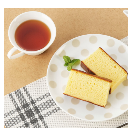
とくとく蜜蜂箱
限定はちみつ
 Honey
6シリーズ
純粋はちみつ
の純粋はちみつ
け容器
国産アカシヤはちみつ
国産トチはちみつ
国産 里山の百花蜜
ハンガリー産アカシヤ
アカシヤ
オレンジ
レモン
コーヒー
ラベンダー
ブルーベリー
百花蜜
コムハニー
マヌカハニー
みつ屋のパンのお供
みつ屋のスイーツ
みつ屋のドリンク
みつ屋のご飯のお供・調味料
クなまとめ買い
はちみつジャム
はちみつソース
はちみつバター
みつどら
焼き菓子
おやつ
はちみつキャンディ
はちみつフルーツ酢
ハチミツ甘酒
ニテコはちみつサイダー
お惣菜
山のはちみつ梅
ご飯のお供
調味料
ポリス
ヤルゼリー
他 健康食品／ドリンク
クなまとめ買い
プロポリスエキス
粒・ソフトカプセル
その他
生ローヤルゼリー
粒・ソフトカプセル
その他
花粉荷
ポーレンパルメットS
ハニーミックス
無料ギフト
込みギフト
みつギフト
ム・ドリンクギフト
ーツギフト
フト