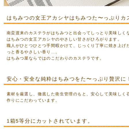
ジナルグッズ
OHERB化粧品シリーズ
・歯磨き・フェイスマスク
ポリスクリーム
箸
袋・手さげ袋
ご購入の方限定
はちみつの女王アカシヤはちみつた〜っぷりカ
南蛮渡来のカステラがはちみつと出会ってしっとり美味しく
000円
01〜2,000円
01〜5,000円
01〜10,000円
000円以上
はちみつの女王アカシヤのやさしい甘さがひろがります。
職人がひとつひとつ手間暇かけて、じっくり丁寧に焼き上げ
っと香るやさしい香り…。
のお供に
のお供に
に
つのお供に
ティのお供に
はちみつ屋ならではのこだわりのカステラです。
し商品
宅商品
ト商品
ギフト商品
ト商品
安心・安全な純粋はちみつをた〜っぷり贅沢に
素材を厳選し、徹底した衛生管理のもと、安心して美味しく
作りにこだわっています。
1箱5等分にカットされています。