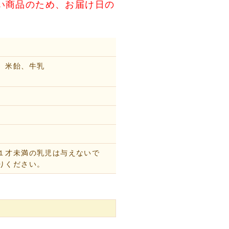
い商品のため、お届け日の
、米飴、牛乳
１才未満の乳児は与えないで
りください。