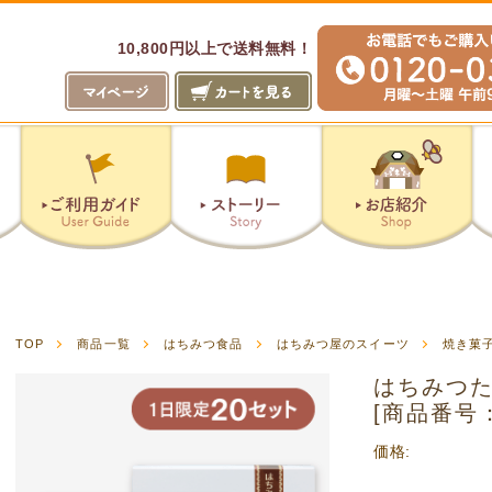
10,800円以上で送料無料！
山のはちみつ屋
ピザ工房
TOP
商品一覧
はちみつ食品
はちみつ屋のスイーツ
焼き菓
はちみつた
[商品番号：
価格: