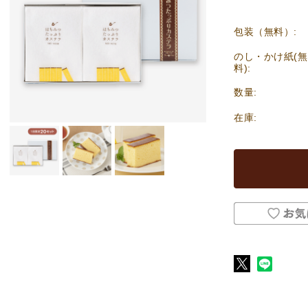
包装（無料）:
のし・かけ紙(無
料):
数量:
在庫: