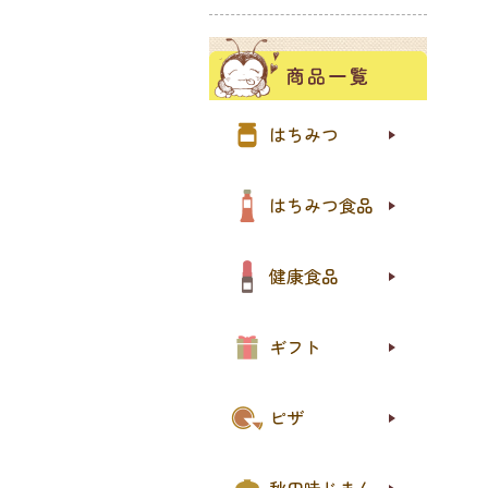
夏の
季節
more
85
国産
世界
小分
はちみつ
はち
はち
はち
はち
おト
はちみつ食品
プロ
ロー
その
おト
健康食品
送料
送料
はち
ジャ
スイ
eギ
ギフト
ピザ