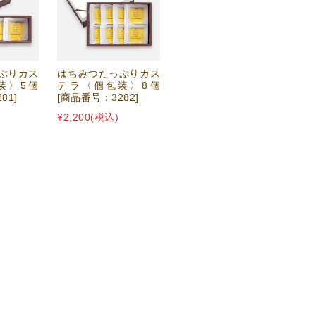
ぷりカス
はちみつたっぷりカス
装〉5個
テラ〈個包装〉8個
81]
[商品番号：3282]
¥2,200
(税込)