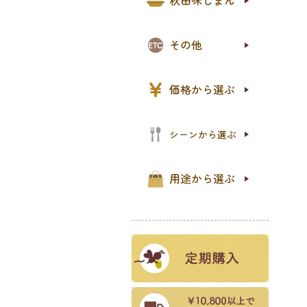
秋田味じまん
オリ
PR
石鹸
プロ
天削
レジ
新規
その他
〜1,
1,0
2,0
5,0
10,
価格から選ぶ
パン
ご飯
食事
おや
パー
シーンから選ぶ
お試
ご自
ギフ
プチ
セッ
用途から選ぶ