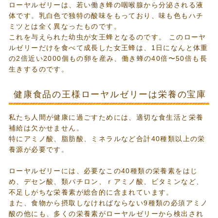
ローヤルゼリーは、若い働き蜂の咽喉腺から分泌される液
体です。乳白色で独特の酸味をもっており、味も色もハチ
ミツとは全く異なったものです。
これを与えられた幼虫が女王蜂となるのです。 このローヤ
ルゼリーだけを食べて成長した女王蜂は、1日になんと体重
の2倍近い2000個もの卵を産み、働き蜂の40倍〜50倍も長
生きするのです。
健康食品の王様ローヤルゼリーは栄養の宝庫
私たち人間が健康に過ごすためには、適切な食生活と栄養
補給は欠かせません。
特にアミノ酸、脂肪酸、ミネラルなど合計40種類以上の栄
養源が必要です。
ローヤルゼリーには、必要なこの40種類の栄養素をはじ
め、デセン酸、類パチロン、ｒアミノ酸、ビタミンなど、
不足しがちな栄養素が総合的に含まれています。
また、食物から摂取しなければならない9種類の必須アミノ
酸の他にも、多くの栄養素がローヤルゼリーから検出され