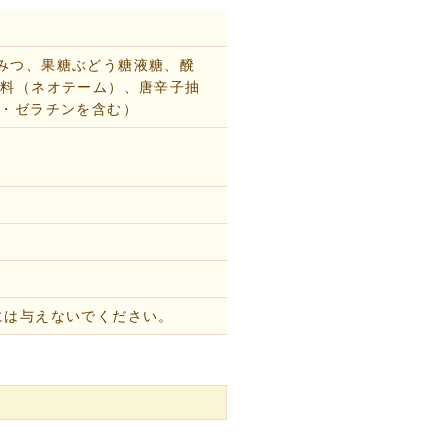
みつ、果糖ぶどう糖液糖、醗
味料（ネオテーム）、唐辛子抽
豆・ゼラチンを含む）
には与えないでください。