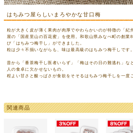
はちみつ屋らしいまろやかな甘口梅
ジナルグッズ
OHERB化粧品シリーズ
・歯磨き・フェイスマスク
ポリスクリーム
箸
袋・手さげ袋
ご購入の方限定
粒が大きく皮が薄く果肉が肉厚でやわらかいのが特徴の「紀
000円
01〜2,000円
01〜5,000円
01〜10,000円
000円以上
屋の「国産里山の百花蜜」を使用。和歌山県みなべ町の創業8
び「はちみつ梅干し」ができました。
粒は少々不揃いながらも、味は最高級のはちみつ梅干しです
のお供に
のお供に
に
つのお供に
ティのお供に
昔から「番茶梅干し医者いらず」「梅はその日の難逃れ」な
人の食卓に欠かせないもの。
し商品
宅商品
ト商品
ギフト商品
ト商品
程よい甘さと酸っぱさが食欲をそそるはちみつ梅干しを一度
関連商品