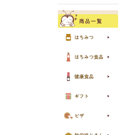
夏の
季節
more
85
国産
世界
小分
はちみつ
はち
はち
はち
はち
おト
はちみつ食品
プロ
ロー
その
おト
健康食品
送料
送料
はち
ジャ
スイ
eギ
ギフト
ピザ