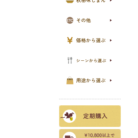
秋田味じまん
オリ
PR
石鹸
プロ
天削
レジ
新規
その他
〜1,
1,0
2,0
5,0
10,
価格から選ぶ
パン
ご飯
食事
おや
パー
シーンから選ぶ
お試
ご自
ギフ
プチ
セッ
用途から選ぶ