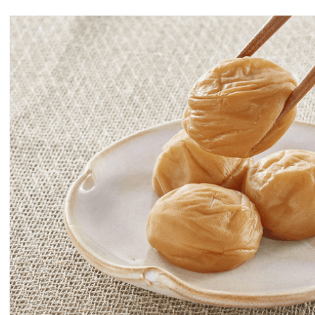
とくとく蜜蜂箱
限定はちみつ
 Honey
6シリーズ
純粋はちみつ
の純粋はちみつ
け容器
国産アカシヤはちみつ
国産トチはちみつ
国産 里山の百花蜜
ハンガリー産アカシヤ
アカシヤ
オレンジ
レモン
コーヒー
ラベンダー
ブルーベリー
百花蜜
コムハニー
マヌカハニー
みつ屋のパンのお供
みつ屋のスイーツ
みつ屋のドリンク
みつ屋のご飯のお供・調味料
クなまとめ買い
はちみつジャム
はちみつソース
はちみつバター
みつどら
焼き菓子
おやつ
はちみつキャンディ
はちみつフルーツ酢
ハチミツ甘酒
ニテコはちみつサイダー
お惣菜
山のはちみつ梅
ご飯のお供
調味料
ポリス
ヤルゼリー
他 健康食品／ドリンク
クなまとめ買い
プロポリスエキス
粒・ソフトカプセル
その他
生ローヤルゼリー
粒・ソフトカプセル
その他
花粉荷
ポーレンパルメットS
ハニーミックス
無料ギフト
込みギフト
みつギフト
ム・ドリンクギフト
ーツギフト
フト