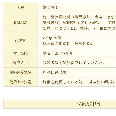
名称
調味梅干
梅、漬け原材料（還元水飴、食塩、はち
原材料名
酵調味料）/調味料（アミノ酸等）、甘
出物、ビタミンB1、香料、（一部に大
270g×5個
内容量
紀州南高梅使用 塩分約8％
賞味期限
製造日より6ケ月
保存方法
高温多湿を避け保存してください。
原料原産地名
和歌山県（梅）
使用上の注意
蜂蜜を使用している為、1才未満の乳児
栄養成分情報