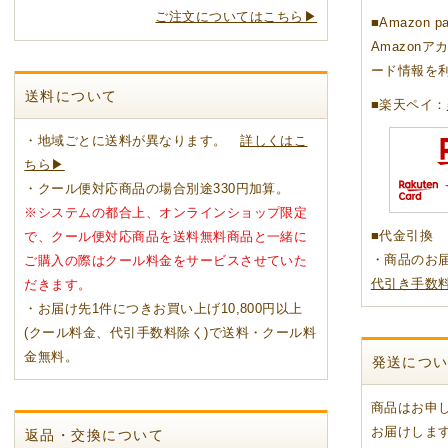
ご注文についてはこちら▶
■Amazon p
Amazon
ード情報を
送料について
■楽天ペイ：
・地域ごとに送料が異なります。
詳しくはこ
ちら▶
・クール便対応商品の場合別途330円加算。
※システムの都合上、オンラインショップ限定
■代金引換
で、クール便対応商品を送料無料商品と一緒に
・商品のお
ご購入の際はクール料金をサービスさせていた
代引き手数
だきます。
・お届け先1件につきお買い上げ10,800円以上
(クール料金、代引手数料除く)で送料・クール料
金無料。
発送につ
商品はお申
お届けしま
返品・交換について