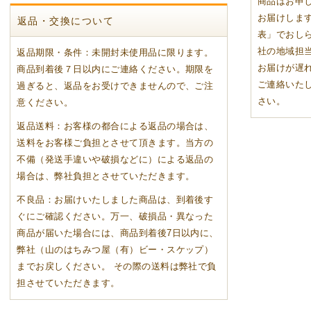
商品はお申
お届けしま
返品・交換について
表」でおし
ジナルグッズ
OHERB化粧品シリーズ
・歯磨き・フェイスマスク
ポリスクリーム
箸
袋・手さげ袋
ご購入の方限定
社の地域担
返品期限・条件：未開封未使用品に限ります。
お届けが遅れ
商品到着後７日以内にご連絡ください。期限を
000円
01〜2,000円
01〜5,000円
01〜10,000円
000円以上
ご連絡いた
過ぎると、返品をお受けできませんので、ご注
さい。
意ください。
返品送料：お客様の都合による返品の場合は、
のお供に
のお供に
に
つのお供に
ティのお供に
送料をお客様ご負担とさせて頂きます。当方の
不備（発送手違いや破損などに）による返品の
し商品
宅商品
ト商品
ギフト商品
ト商品
場合は、弊社負担とさせていただきます。
不良品：お届けいたしました商品は、到着後す
ぐにご確認ください。万一、破損品・異なった
商品が届いた場合には、商品到着後7日以内に、
弊社（山のはちみつ屋（有）ビー・スケップ）
までお戻しください。 その際の送料は弊社で負
担させていただきます。