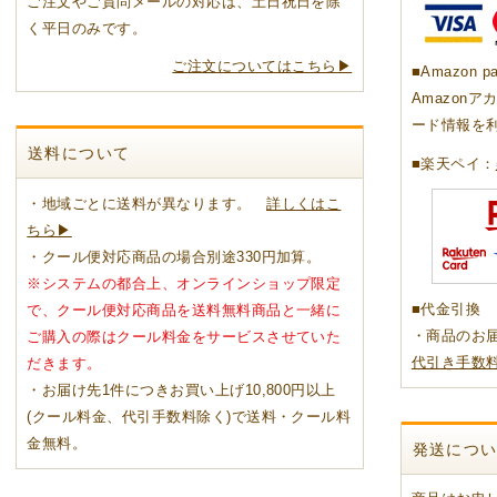
ご注文やご質問メールの対応は、土日祝日を除
く平日のみです。
ご注文についてはこちら▶
■Amazon p
Amazon
とくとく蜜蜂箱
限定はちみつ
 Honey
6シリーズ
純粋はちみつ
の純粋はちみつ
け容器
国産アカシヤはちみつ
国産トチはちみつ
国産 里山の百花蜜
ハンガリー産アカシヤ
アカシヤ
オレンジ
レモン
コーヒー
ラベンダー
ブルーベリー
百花蜜
コムハニー
マヌカハニー
ード情報を
送料について
■楽天ペイ：
みつ屋のパンのお供
みつ屋のスイーツ
みつ屋のドリンク
みつ屋のご飯のお供・調味料
クなまとめ買い
はちみつジャム
はちみつソース
はちみつバター
みつどら
焼き菓子
おやつ
はちみつキャンディ
はちみつフルーツ酢
ハチミツ甘酒
ニテコはちみつサイダー
お惣菜
山のはちみつ梅
ご飯のお供
調味料
・地域ごとに送料が異なります。
詳しくはこ
ちら▶
・クール便対応商品の場合別途330円加算。
ポリス
ヤルゼリー
他 健康食品／ドリンク
クなまとめ買い
プロポリスエキス
粒・ソフトカプセル
その他
生ローヤルゼリー
粒・ソフトカプセル
その他
花粉荷
ポーレンパルメットS
ハニーミックス
※システムの都合上、オンラインショップ限定
■代金引換
で、クール便対応商品を送料無料商品と一緒に
・商品のお
ご購入の際はクール料金をサービスさせていた
無料ギフト
込みギフト
みつギフト
ム・ドリンクギフト
ーツギフト
フト
代引き手数
だきます。
・お届け先1件につきお買い上げ10,800円以上
(クール料金、代引手数料除く)で送料・クール料
金無料。
発送につ