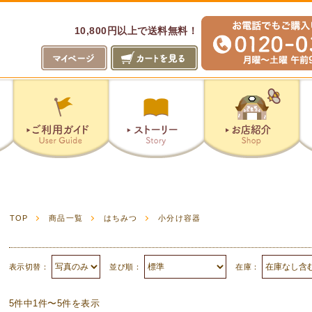
10,800円以上で送料無料！
山のはちみつ屋
ピザ工房
TOP
商品一覧
はちみつ
小分け容器
表示切替：
並び順：
在庫：
5件中1件〜5件を表示