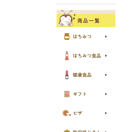
夏の
季節
more
85
国産
世界
小分
はちみつ
はち
はち
はち
はち
おト
はちみつ食品
プロ
ロー
その
おト
健康食品
送料
送料
はち
ジャ
スイ
eギ
ギフト
ピザ