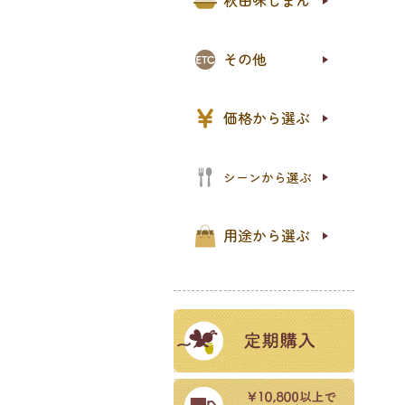
秋田味じまん
オリ
PR
石鹸
プロ
天削
レジ
新規
その他
〜1,
1,0
2,0
5,0
10,
価格から選ぶ
パン
ご飯
食事
おや
パー
シーンから選ぶ
お試
ご自
ギフ
プチ
セッ
用途から選ぶ